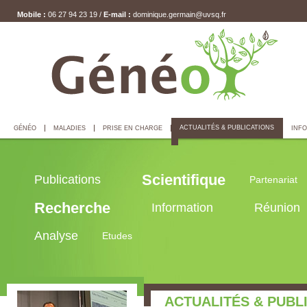
Mobile :
06 27 94 23 19 /
E-mail :
dominique.germain@uvsq.fr
ACTUALITÉS & PUBLICATIONS
GÉNÉO
MALADIES
PRISE EN CHARGE
INFO
Scientifique
Publications
Partenariat
Recherche
Information
Réunion
Analyse
Etudes
ACTUALITÉS & PUBL