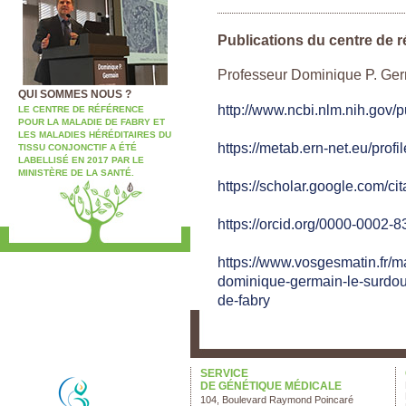
Publications du centre de 
Professeur Dominique P. Ge
QUI SOMMES NOUS ?
http://www.ncbi.nlm.nih.go
LE CENTRE DE RÉFÉRENCE
POUR LA MALADIE DE FABRY ET
LES MALADIES HÉRÉDITAIRES DU
https://metab.ern-net.eu/prof
TISSU CONJONCTIF A ÉTÉ
LABELLISÉ EN 2017 PAR LE
MINISTÈRE DE LA SANTÉ.
https://scholar.google.com/
https://orcid.org/0000-0002-
https://www.vosgesmatin.fr/
dominique-germain-le-surdoue
de-fabry
SERVICE
DE GÉNÉTIQUE MÉDICALE
104, Boulevard Raymond Poincaré