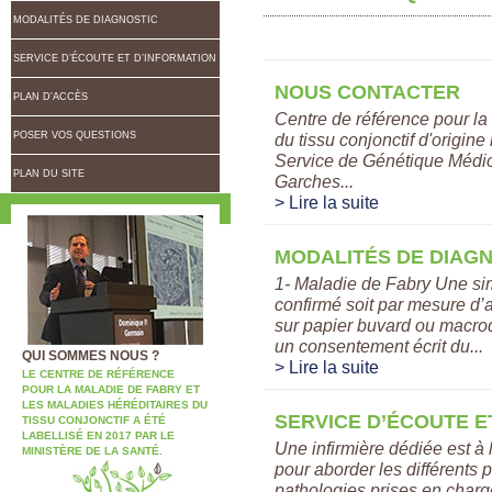
MODALITÉS DE DIAGNOSTIC
SERVICE D’ÉCOUTE ET D’INFORMATION
NOUS CONTACTER
PLAN D'ACCÈS
Centre de référence pour la
POSER VOS QUESTIONS
du tissu conjonctif d'origi
Service de Génétique Médi
PLAN DU SITE
Garches...
> Lire la suite
MODALITÉS DE DIAG
1- Maladie de Fabry Une simp
confirmé soit par mesure d’
sur papier buvard ou macrod
un consentement écrit du...
QUI SOMMES NOUS ?
> Lire la suite
LE CENTRE DE RÉFÉRENCE
POUR LA MALADIE DE FABRY ET
LES MALADIES HÉRÉDITAIRES DU
SERVICE D’ÉCOUTE E
TISSU CONJONCTIF A ÉTÉ
LABELLISÉ EN 2017 PAR LE
Une infirmière dédiée est à 
MINISTÈRE DE LA SANTÉ.
pour aborder les différents
pathologies prises en charge