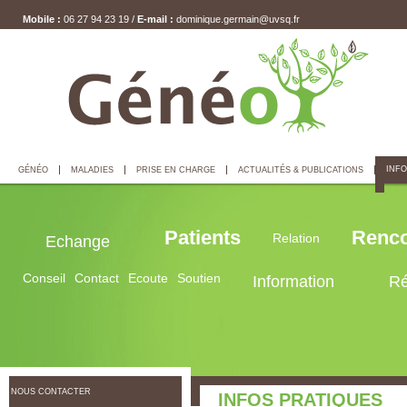
Mobile :
06 27 94 23 19 /
E-mail :
dominique.germain@uvsq.fr
INFO
GÉNÉO
MALADIES
PRISE EN CHARGE
ACTUALITÉS & PUBLICATIONS
Patients
Renco
Relation
Echange
Conseil
Contact
Ecoute
Soutien
Information
Ré
NOUS CONTACTER
INFOS PRATIQUES