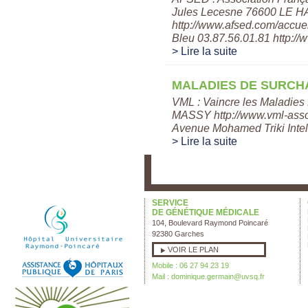
Jules Lecesne 76600 LE H
http://www.afsed.com/accue
Bleu 03.87.56.01.81 http://ww
> Lire la suite
MALADIES DE SURC
VML : Vaincre les Maladie
MASSY http://www.vml-asso
Avenue Mohamed Triki Intel
> Lire la suite
SERVICE
DE GÉNÉTIQUE MÉDICALE
104, Boulevard Raymond Poincaré
92380 Garches
VOIR LE PLAN
Mobile : 06 27 94 23 19
Mail :
dominique.germain@uvsq.fr