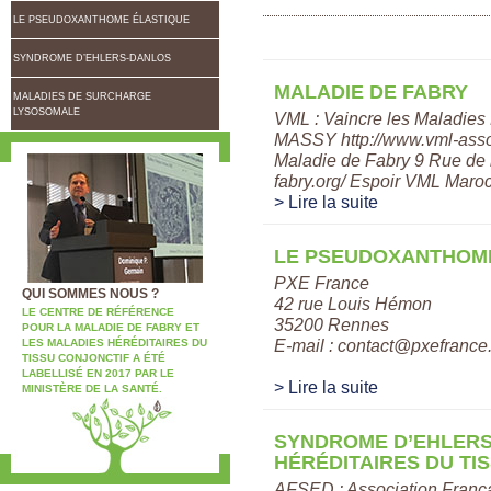
LE PSEUDOXANTHOME ÉLASTIQUE
SYNDROME D’EHLERS-DANLOS
MALADIE DE FABRY
MALADIES DE SURCHARGE
LYSOSOMALE
VML : Vaincre les Maladie
MASSY http://www.vml-asso.
Maladie de Fabry 9 Rue d
fabry.org/ Espoir VML Maroc :
> Lire la suite
LE PSEUDOXANTHOM
PXE France
QUI SOMMES NOUS ?
42 rue Louis Hémon
LE CENTRE DE RÉFÉRENCE
35200 Rennes
POUR LA MALADIE DE FABRY ET
E-mail : contact@pxefrance
LES MALADIES HÉRÉDITAIRES DU
TISSU CONJONCTIF A ÉTÉ
LABELLISÉ EN 2017 PAR LE
> Lire la suite
MINISTÈRE DE LA SANTÉ.
SYNDROME D’EHLERS
HÉRÉDITAIRES DU TI
AFSED : Association França