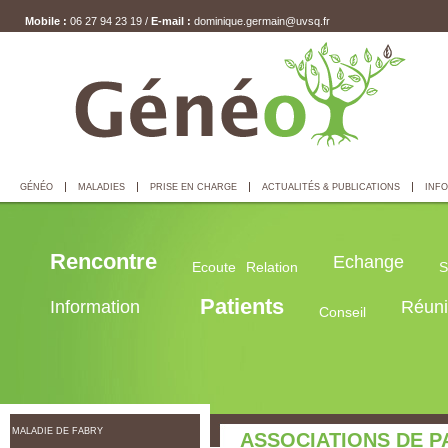
Mobile :
06 27 94 23 19 /
E-mail :
dominique.germain@uvsq.fr
GÉNÉO
MALADIES
PRISE EN CHARGE
ACTUALITÉS & PUBLICATIONS
INFO
Rencontre
Echange
Ecoute
Relation
S
Patients
Information
Réun
Conseil
MALADIE DE FABRY
ASSOCIATIONS DE P